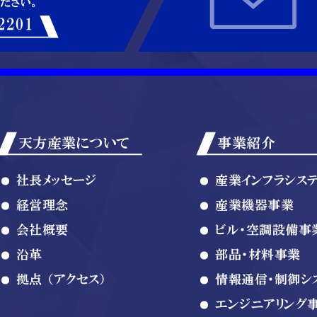
天方産業について
事業紹介
社長メッセージ
産業インフラシス
経営理念
産業機器事業
会社概要
ビル・空調設備事
沿革
部品・材料事業
拠点 （アクセス）
情報通信・制御シ
エンジニアリング