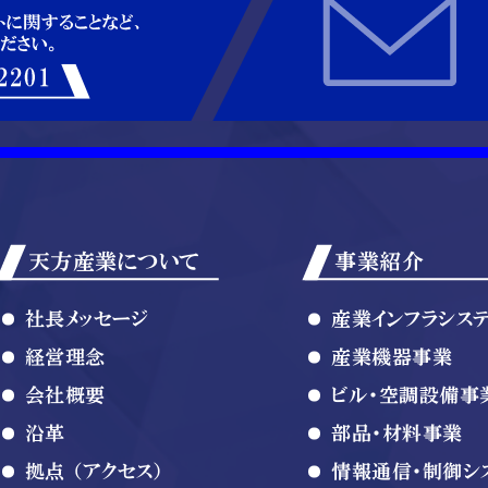
天方産業について
事業紹介
社長メッセージ
産業インフラシス
経営理念
産業機器事業
会社概要
ビル・空調設備事
沿革
部品・材料事業
拠点 （アクセス）
情報通信・制御シ