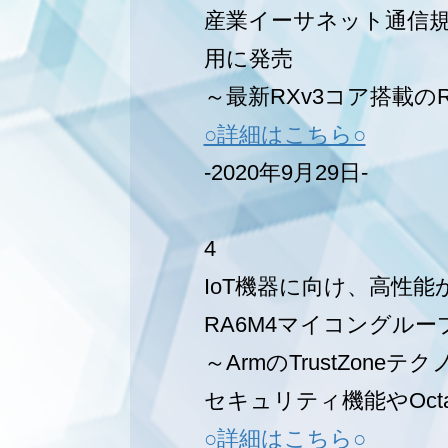
産業イーサネット通信規格
用に発売
～最新RXv3コア搭載の
○詳細はこちら○
-2020年9月29日-
4
IoT機器に向け、高性能か
RA6M4マイコングルー
～ArmのTrustZoneテ
セキュリティ機能やOc
○詳細はこちら○