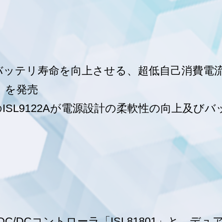
ッテリ寿命を向上させる、超低自己消費電流バ
A」を発売
ISL9122Aが電源設計の柔軟性の向上及び
C/DCコントローラ「ISL81801」と、デュ