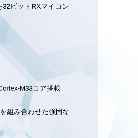
を32ビットRXマイコン
tex-M33コア搭載
ngineを組み合わせた強固な