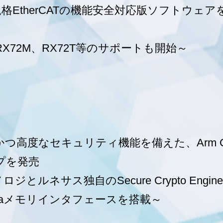
EtherCATの機能安全対応版ソフトウェア
RX72M、RX72T等のサポートも開始～
つ高度なセキュリティ機能を備えた、Arm Cor
プを発売
クノロジとルネサス独自のSecure Crypto E
taメモリインタフェースを搭載～