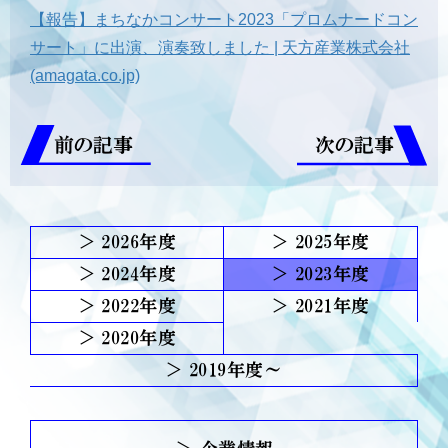
【報告】まちなかコンサート2023「プロムナードコン
サート」に出演、演奏致しました | 天方産業株式会社
(amagata.co.jp)
前の記事
次の記事
2026
2025
2024
2023
2022
2021
2020
2019